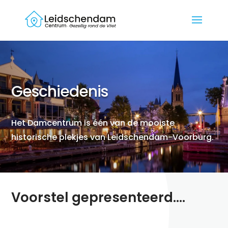
Geschiedenis
Het Damcentrum is één van de mooiste
historische plekjes van Leidschendam-Voorburg.
Voorstel gepresenteerd….