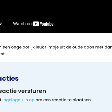
een ongelooflijk leuk filmpje uit de oude doos met da
tst
acties
eactie versturen
et
ingelogd zijn op
om een reactie te plaatsen.