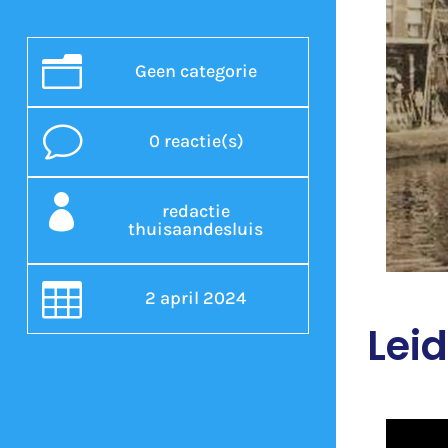
n
Geen categorie
v
0 reactie(s)

redactie
thuisaandesluis

2 april 2024
Lei