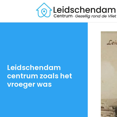
Leidschendam
centrum zoals het
vroeger was