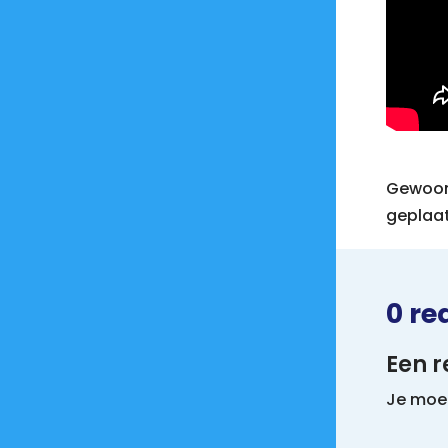
Gewoon 
geplaa
0 re
Een r
Je mo