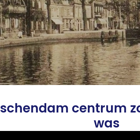
dschendam centrum zo
was