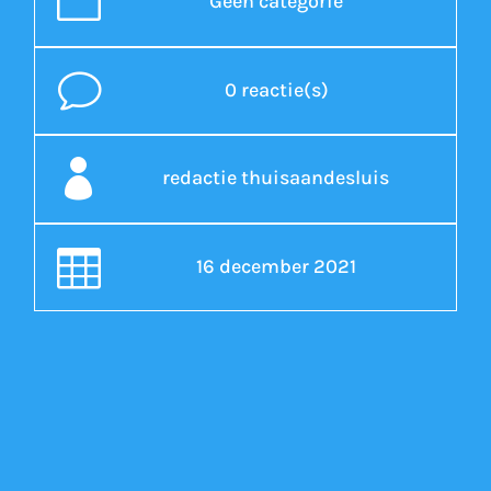
n
Geen categorie
v
0 reactie(s)

redactie thuisaandesluis

16 december 2021