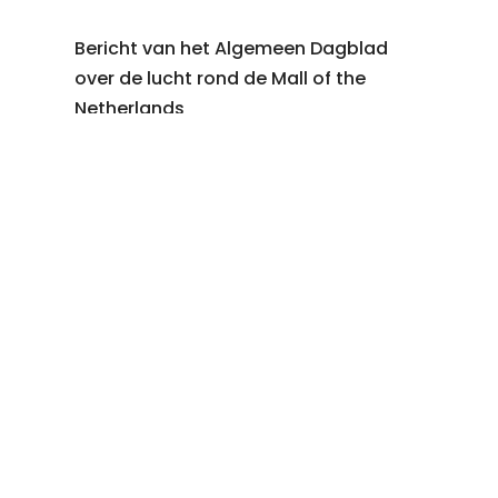
Bericht van het Algemeen Dagblad
over de lucht rond de Mall of the
Netherlands
Zoveel viezer is de lucht rond
grootste shoppingmall van
Nederland geworden | Auto | AD.nl
https://www.ad.nl/auto/zoveel-
viezer-is-de-lucht-rond-grootste-
shoppingmall-van-nederland-
geworden~a4df272e/