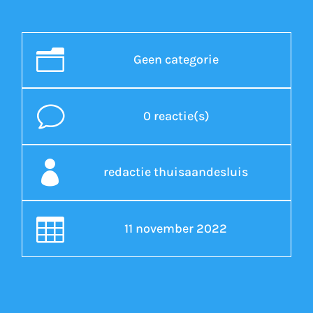
n
Geen categorie
v
0 reactie(s)

redactie thuisaandesluis

11 november 2022